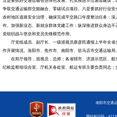
五是要抓好交通运输智慧绿色发展。扎实推进示范通道建设，以“
争取交通运输部交能融合、零碳试点项目。六是要抓好行业安
农村地区道路安全治理，确保完成平交路口年度整治任务；深
作。加强新业态、新就业群体党建工作；纵深推进群众身边不
党组织战斗堡垒和党员先锋模范作用。
厅党组成员、副厅长、一级巡视员唐彦民通报上半年全省交
作开展情况。洛阳市、焦作市、南阳市、驻马店市交通运输局
在郑厅领导，巡视员，总师；各省辖市、济源示范区、航空
纪检监察组综合室、厅机关各处室、航运专班主要负责同志；
南阳市交通运输
网站标识码：41130